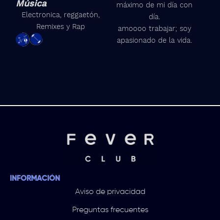
Música
máximo de mi día con
t
Electronica, reggaetón,
día.
a
Remixes y Rap
amoooo trabajar; soy
g
apasionado de la vida.
r
a
m
INFORMACIÓN
Aviso de privacidad
Preguntas frecuentes