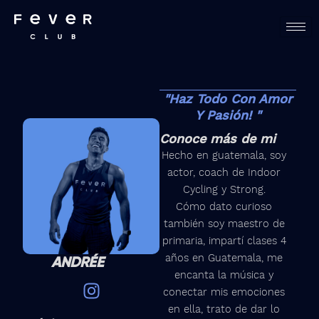
Skip
to
content
"Haz Todo Con Amor
Y Pasión! "
Conoce más de mi
Hecho en guatemala, soy
actor, coach de Indoor
Cycling y Strong.
Cómo dato curioso
también soy maestro de
primaria, impartí clases 4
años en Guatemala, me
ANDRÉE
encanta la música y
I
conectar mis emociones
n
en ella, trato de dar lo
s