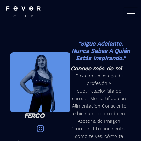
Skip
to
content
"Sigue Adelante.
Nunca Sabes A Quién
Estás Inspirando."
Conoce más de mi
Soy comunicóloga de
profesión y
publirrelacionista de
carrera. Me certifiqué en
Alimentación Consciente
e hice un diplomado en
FERCO
Asesoría de Imagen
I
“porque el balance entre
n
cómo te ves, cómo te
s