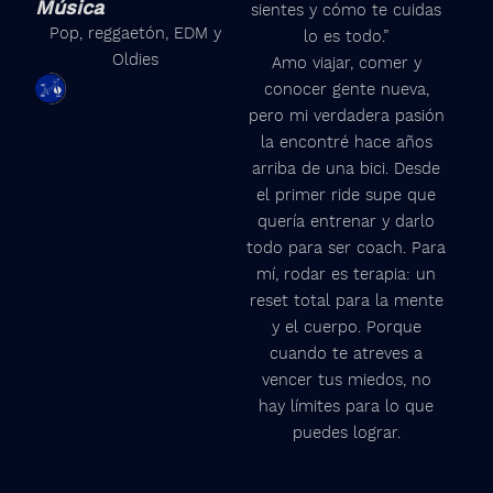
Música
sientes y cómo te cuidas
t
Pop, reggaetón, EDM y
lo es todo.”
a
Oldies
Amo viajar, comer y
g
conocer gente nueva,
r
pero mi verdadera pasión
a
la encontré hace años
m
arriba de una bici. Desde
el primer ride supe que
quería entrenar y darlo
todo para ser coach. Para
mí, rodar es terapia: un
reset total para la mente
y el cuerpo. Porque
cuando te atreves a
vencer tus miedos, no
hay límites para lo que
puedes lograr.